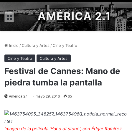
AMÉRICA 2.1
Menú
Inicio
/
Cultura y Artes
/
Cine y Teatro
Cine y Teatro
Cultura y Artes
Festival de Cannes: Mano de
piedra tumba la pantalla
America 2.1
mayo 29, 2016
65
Imagen de la película ‘Hand of stone’, con Édgar Ramírez,