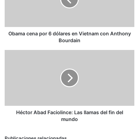
dólares
en
Vietnam
con
Anthony
Bourdain
Obama cena por 6 dólares en Vietnam con Anthony
Bourdain
Héctor
Abad
Faciolince:
Las
llamas
del
fin
del
mundo
Héctor Abad Faciolince: Las llamas del fin del
mundo
Publicaciones relacionadas