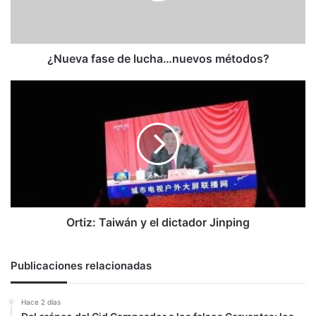
¿Nueva fase de lucha…nuevos métodos?
Ortiz:
Taiwán
y
el
dictador
Jinping
Ortiz: Taiwán y el dictador Jinping
Publicaciones relacionadas
Hace 2 días