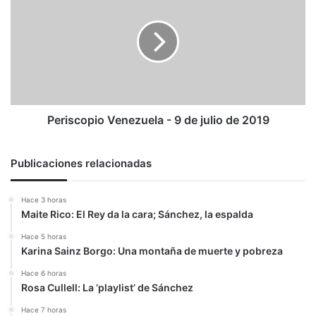
-
9
de
julio
de
2019
Periscopio Venezuela - 9 de julio de 2019
Publicaciones relacionadas
Hace 3 horas
Maite Rico: El Rey da la cara; Sánchez, la espalda
Hace 5 horas
Karina Sainz Borgo: Una montaña de muerte y pobreza
Hace 6 horas
Rosa Cullell: La ‘playlist’ de Sánchez
Hace 7 horas