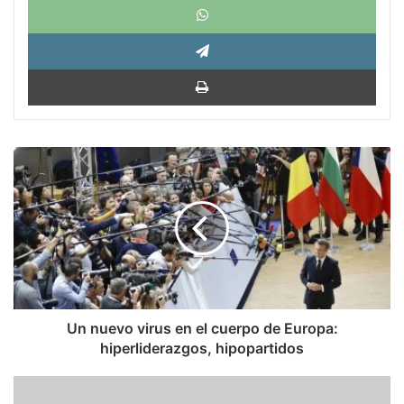
Tele
Impri
Un
nuevo
virus
en
el
cuerpo
de
Europa:
hiperliderazgos,
hipopartidos
Un nuevo virus en el cuerpo de Europa:
hiperliderazgos, hipopartidos
Periscopio
Venezuela