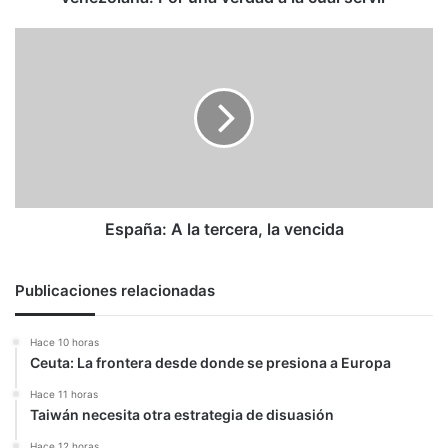
la
cual
España:
servir
A
la
tercera,
la
vencida
España: A la tercera, la vencida
Publicaciones relacionadas
Hace 10 horas
Ceuta: La frontera desde donde se presiona a Europa
Hace 11 horas
Taiwán necesita otra estrategia de disuasión
Hace 12 horas