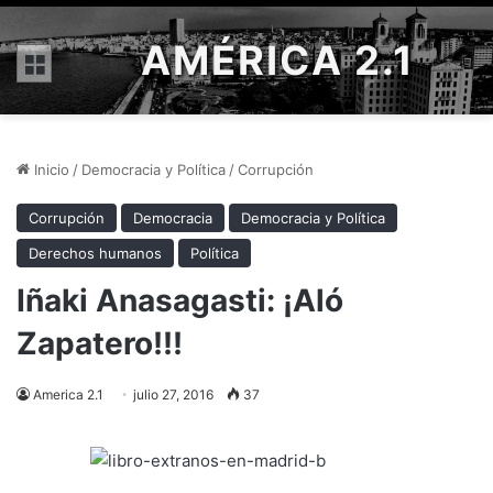
AMÉRICA 2.1
Menú
Inicio
/
Democracia y Política
/
Corrupción
Corrupción
Democracia
Democracia y Política
Derechos humanos
Política
Iñaki Anasagasti: ¡Aló
Zapatero!!!
America 2.1
julio 27, 2016
37