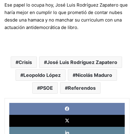
Ese papel lo ocupa hoy, José Luis Rodríguez Zapatero que
haría mejor en cumplir lo que prometió de contar nubes
desde una hamaca y no manchar su curriculum con una
actuación antidemocrática de libro.
Crisis
José Luis Rodríguez Zapatero
Leopoldo López
Nicolás Maduro
PSOE
Referendos
Face
X
Link