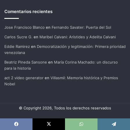
Comentarios recientes
Jose Francisco Blanco
en
Fernando Savater: Puerta del Sol
Carlos Sucre G.
en
Maribel Calvani: Arístides y Adelita Calvani
Eddie Ramirez
en
Democratización y legitimación: Primera prioridad
venezolana
Beatriz Pineda Sansone
en
María Corina Machado: un discurso
para la historia
act 2 video generator
en
Villasmil: Memoria histórica y Premios
Nobel
© Copyright 2026, Todos los derechos reservados
Facebook
X
WhatsApp
Telegram