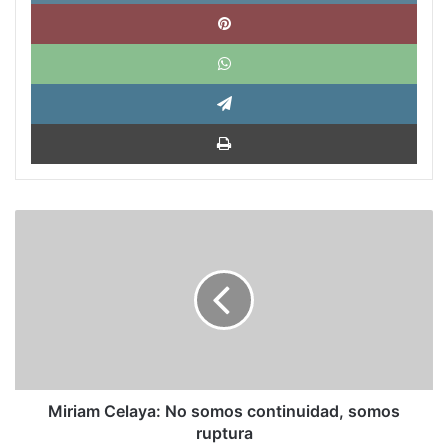
Pinte
What
Tele
Impri
Miriam
Celaya:
No
somos
continuidad,
somos
ruptura
Miriam Celaya: No somos continuidad, somos
ruptura