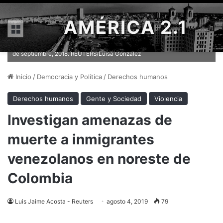
AMÉRICA 2.1
Menú
Foto de archivo, Una mujer entrega comida a inmigrantes
venezolanos cerca al Terminal de Transporte de Bogotá, Colombia, 5
de septiembre, 2018. REUTERS/Luisa González
Inicio
/
Democracia y Política
/
Derechos humanos
Derechos humanos
Gente y Sociedad
Violencia
Investigan amenazas de
muerte a inmigrantes
venezolanos en noreste de
Colombia
Luis Jaime Acosta - Reuters
agosto 4, 2019
79