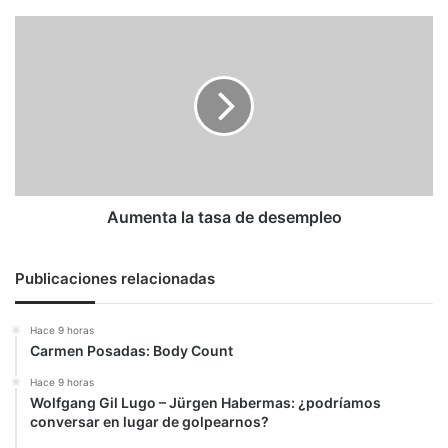
Aumenta
la
tasa
de
desempleo
Aumenta la tasa de desempleo
Publicaciones relacionadas
Hace 9 horas
Carmen Posadas: Body Count
Hace 9 horas
Wolfgang Gil Lugo – Jürgen Habermas: ¿podríamos
conversar en lugar de golpearnos?