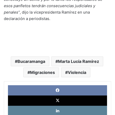
esos panfletos tendrán consecuencias judiciales y
penales”
, dijo la vicepresidenta Ramírez en una
declaración a periodistas.
Bucaramanga
Marta Lucía Ramírez
Migraciones
Violencia
Face
X
Link