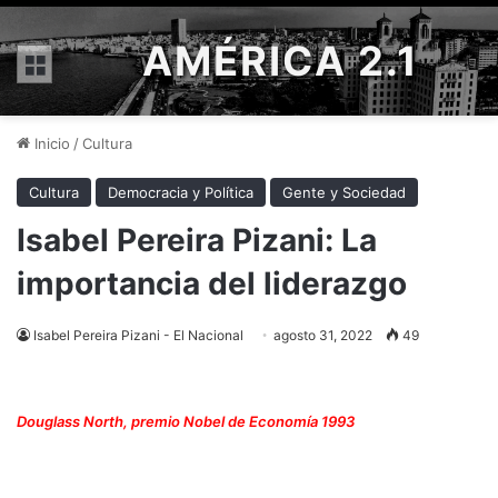
AMÉRICA 2.1
Menú
Inicio
/
Cultura
Cultura
Democracia y Política
Gente y Sociedad
Isabel Pereira Pizani: La
importancia del liderazgo
Isabel Pereira Pizani - El Nacional
agosto 31, 2022
49
Douglass North, premio Nobel de Economía 1993