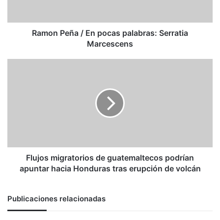
Serratia
Marcescens
Ramon Peña / En pocas palabras: Serratia
Marcescens
Flujos
migratorios
de
guatemaltecos
podrían
apuntar
hacia
Honduras
tras
erupción
Flujos migratorios de guatemaltecos podrían
de
apuntar hacia Honduras tras erupción de volcán
volcán
Publicaciones relacionadas