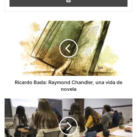
Ricardo
Bada:
Raymond
Chandler,
una
vida
de
novela
Ricardo Bada: Raymond Chandler, una vida de
novela
Cortázar
y
Borges,
expulsados
de
las