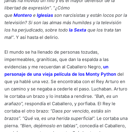
jamás ha movido un hilo y es el mayor defensor de la
libertad de expresión”
. “
¿Cómo
que
Montero
e
Iglesias
son narcisistas y están locos por la
televisión? Si son las almas más humildes y la televisión
los ha perjudicado, sobre todo
la Sexta
que los trata tan
mal”
. Y así hasta el delirio.
El mundo se ha llenado de personas tozudas,
impermeables, graníticas, que dan la espalda a las
evidencias y me recuerdan al Caballero Negro,
un
personaje de una vieja película de los Monty Python
del
que ya hablé una vez. Se encontraba con el Rey Arturo en
un camino y se negaba a cederle el paso. Luchaban. Arturo
le cortaba un brazo y lo instaba a rendirse.
“Bah, es un
arañazo”,
respondía el Caballero, y porfiaba. El Rey le
cortaba el otro brazo:
“Daos por vencido, estáis sin
brazos”. “Qué va, es una herida superficial”.
Le cortaba una
pierna.
“Bien, dejémoslo en tablas”
, concedía el Caballero,