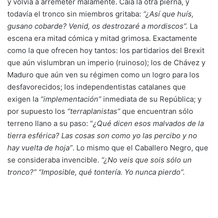
y volvía a arremeter malamente. Caía la otra pierna, y
todavía el tronco sin miembros gritaba:
“¿Así que huís,
gusano cobarde? Venid, os destrozaré a mordiscos”.
La
escena era mitad cómica y mitad grimosa. Exactamente
como la que ofrecen hoy tantos: los partidarios del Brexit
que aún vislumbran un imperio (ruinoso); los de Chávez y
Maduro que aún ven su régimen como un logro para los
desfavorecidos; los independentistas catalanes que
exigen la
“implementación”
inmediata de su República; y
por supuesto los
“terraplanistas”
que encuentran sólo
terreno llano a su paso: “
¿Qué dicen esos malvados de la
tierra esférica? Las cosas son como yo las percibo y no
hay vuelta de hoja”
. Lo mismo que el Caballero Negro, que
se consideraba invencible.
“¿No veis que sois sólo un
tronco?” “Imposible, qué tontería. Yo nunca pierdo”.