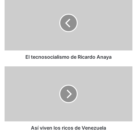
tecnosocialismo
de
Ricardo
Anaya
El tecnosocialismo de Ricardo Anaya
Así
viven
los
ricos
de
Venezuela
Así viven los ricos de Venezuela