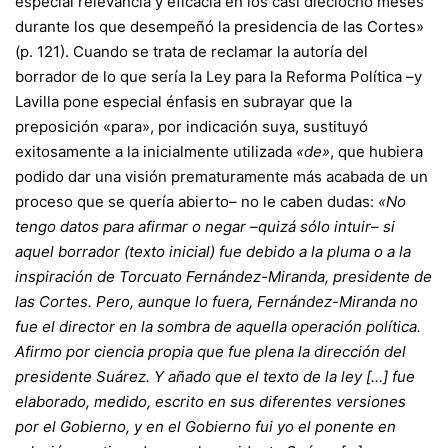
especial relevancia y eficacia en los casi dieciocho meses
durante los que desempeñó la presidencia de las Cortes»
(p. 121). Cuando se trata de reclamar la autoría del
borrador de lo que sería la Ley para la Reforma Política –y
Lavilla pone especial énfasis en subrayar que la
preposición «para», por indicación suya, sustituyó
exitosamente a la inicialmente utilizada
«de»
, que hubiera
podido dar una visión prematuramente más acabada de un
proceso que se quería abierto– no le caben dudas:
«No
tengo datos para afirmar o negar –quizá sólo intuir– si
aquel borrador (texto inicial) fue debido a la pluma o a la
inspiración de Torcuato Fernández-Miranda, presidente de
las Cortes. Pero, aunque lo fuera, Fernández-Miranda no
fue el director en la sombra de aquella operación política.
Afirmo por ciencia propia que fue plena la dirección del
presidente Suárez. Y añado que el texto de la ley […] fue
elaborado, medido, escrito en sus diferentes versiones
por el Gobierno, y en el Gobierno fui yo el ponente en