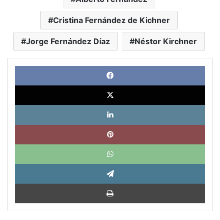
Cristina Fernández de Kichner
Jorge Fernández Díaz
Néstor Kirchner
Face
X
Link
Pinte
What
Tele
Impri