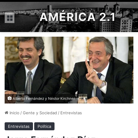
AMÉRICA 2.1
Menú
Alberto Fernández y Néstor Kirchner
Inicio
/
Gente y Sociedad
/
Entrevistas
Entrevistas
Política