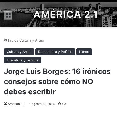
AMÉRICA 2.1
Menú
Inicio
/
Cultura y Artes
Cultura y Artes
Democracia y Política
Libros
Literatura y Lengua
Jorge Luis Borges: 16 irónicos
consejos sobre cómo NO
debes escribir
America 2.1
agosto 27, 2016
401