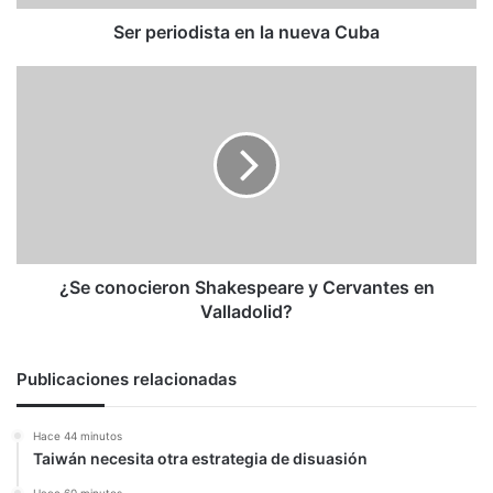
Ser periodista en la nueva Cuba
¿Se
conocieron
Shakespeare
y
Cervantes
en
Valladolid?
¿Se conocieron Shakespeare y Cervantes en
Valladolid?
Publicaciones relacionadas
Hace 44 minutos
Taiwán necesita otra estrategia de disuasión
Hace 60 minutos