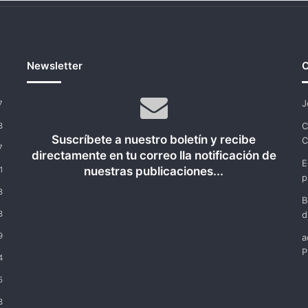
Newsletter
C
J
7
C
8
Suscríbete a nuestro boletín y recibe
C
7
directamente en tu correo lla notificación de
E
nuestras publicaciones...
1
p
8
B
8
d
9
a
P
4
5
8