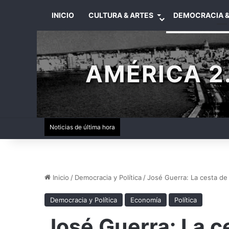
INICIO
CULTURA & ARTES
DEMOCRACIA &
AMÉRICA 2.
Noticias de última hora
Inicio
/
Democracia y Política
/
José Guerra: La cesta d
Democracia y Política
Economía
Política
José Guerra: La 