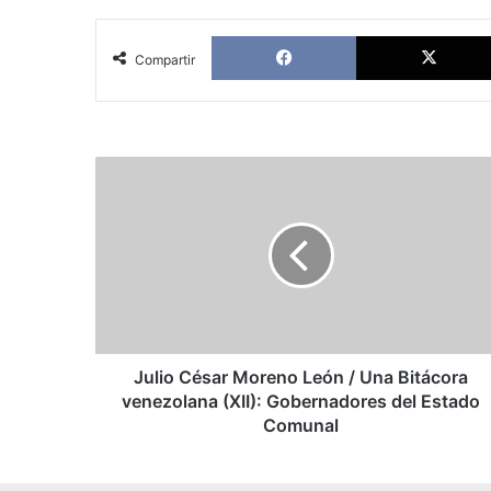
Facebook
Compartir
Julio
César
Moreno
León
/
Una
Bitácora
venezolana
(XII):
Gobernadores
Julio César Moreno León / Una Bitácora
del
venezolana (XII): Gobernadores del Estado
Estado
Comunal
Comunal