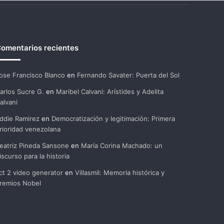
omentarios recientes
ose Francisco Blanco
en
Fernando Savater: Puerta del Sol
arlos Sucre G.
en
Maribel Calvani: Arístides y Adelita
alvani
ddie Ramirez
en
Democratización y legitimación: Primera
rioridad venezolana
eatriz Pineda Sansone
en
María Corina Machado: un
iscurso para la historia
ct 2 video generator
en
Villasmil: Memoria histórica y
remios Nobel