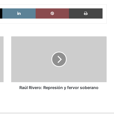
X
LinkedIn
Pinterest
Imprimi
Raúl
Rivero:
Represión
y
fervor
soberano
Raúl Rivero: Represión y fervor soberano