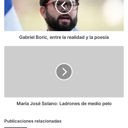
la
realidad
y
la
poesía
Gabriel Boric, entre la realidad y la poesía
María
José
Solano:
Ladrones
de
medio
pelo
María José Solano: Ladrones de medio pelo
Publicaciones relacionadas