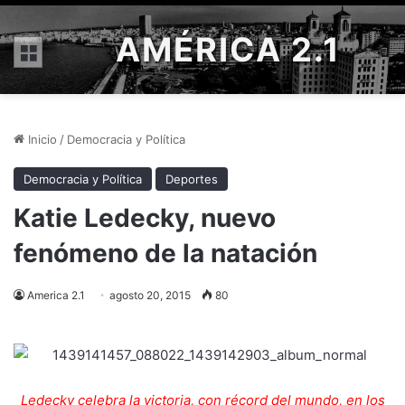
AMÉRICA 2.1
Menú
Inicio
/
Democracia y Política
Democracia y Política
Deportes
Katie Ledecky, nuevo
fenómeno de la natación
America 2.1
agosto 20, 2015
80
Ledecky celebra la victoria, con récord del mundo, en los