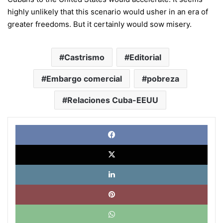
highly unlikely that this scenario would usher in an era of
greater freedoms. But it certainly would sow misery.
Castrismo
Editorial
Embargo comercial
pobreza
Relaciones Cuba-EEUU
Face
X
Link
Pinte
What