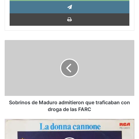
Tele
Impri
Sobrinos
de
Maduro
admitieron
que
traficaban
con
droga
de
las
Sobrinos de Maduro admitieron que traficaban con
FARC
droga de las FARC
Monday,
Monday:
Baladas