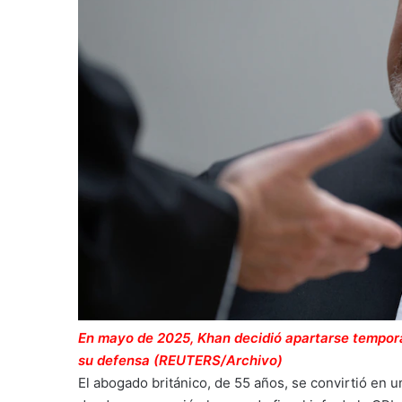
En mayo de 2025, Khan decidió apartarse tempor
su defensa (REUTERS/Archivo)
El abogado británico, de 55 años, se convirtió en un