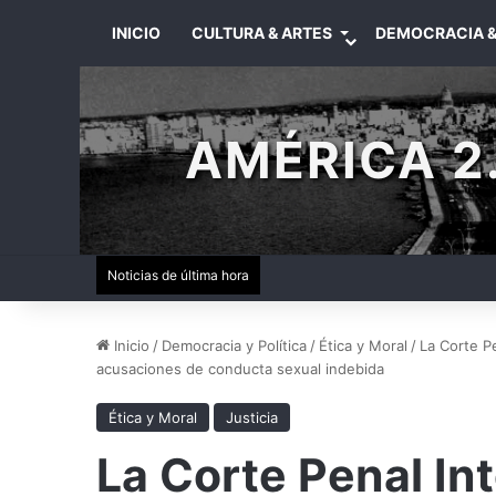
INICIO
CULTURA & ARTES
DEMOCRACIA &
AMÉRICA 2.
Noticias de última hora
Inicio
/
Democracia y Política
/
Ética y Moral
/
La Corte Pe
acusaciones de conducta sexual indebida
Ética y Moral
Justicia
La Corte Penal In