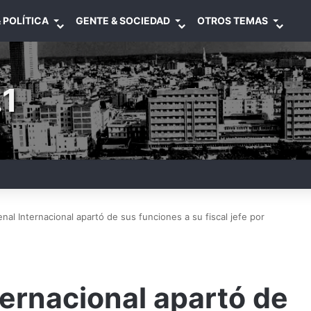
 POLÍTICA
GENTE & SOCIEDAD
OTROS TEMAS
1
nal Internacional apartó de sus funciones a su fiscal jefe por
ternacional apartó de