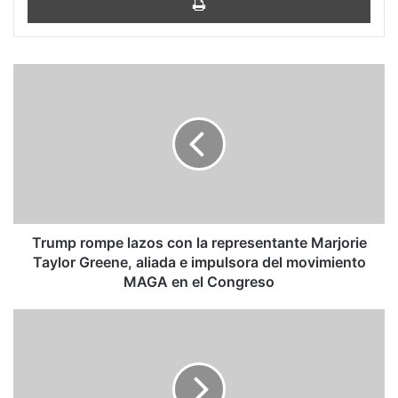
Trump
rompe
lazos
con
la
representante
Marjorie
Taylor
Greene,
aliada
Trump rompe lazos con la representante Marjorie
e
Taylor Greene, aliada e impulsora del movimiento
impulsora
MAGA en el Congreso
del
movimiento
Nicaragua:
MAGA
Daniel
en
Ortega
el
cumple
Congreso
80