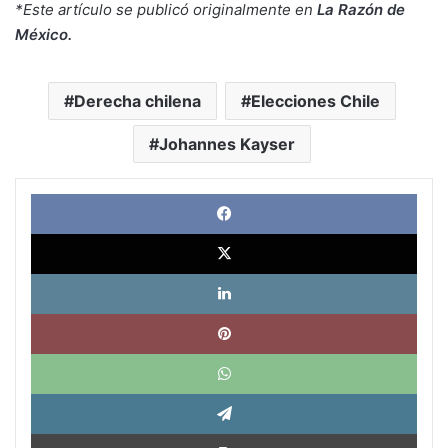
*Este artículo se publicó originalmente en
La Razón de
México.
Derecha chilena
Elecciones Chile
Johannes Kayser
Face
X
Link
Pinte
What
Tele
Impri