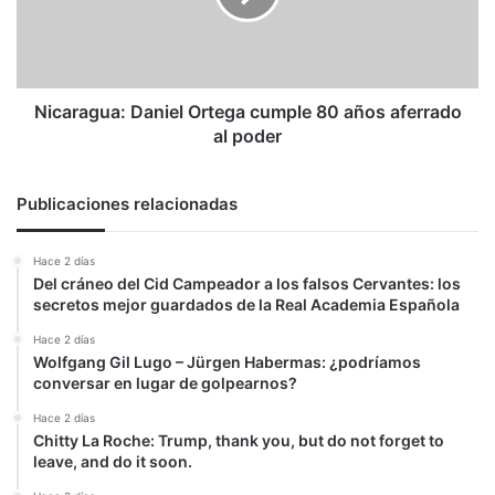
años
aferrado
al
poder
Nicaragua: Daniel Ortega cumple 80 años aferrado
al poder
Publicaciones relacionadas
Hace 2 días
Del cráneo del Cid Campeador a los falsos Cervantes: los
secretos mejor guardados de la Real Academia Española
Hace 2 días
Wolfgang Gil Lugo – Jürgen Habermas: ¿podríamos
conversar en lugar de golpearnos?
Hace 2 días
Chitty La Roche: Trump, thank you, but do not forget to
leave, and do it soon.