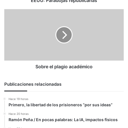
EEUU: Paradojas republicanas
Sobre
el
plagio
académico
Sobre el plagio académico
Publicaciones relacionadas
Hace 19 horas
Primero, la libertad de los prisioneros “por sus ideas”
Hace 20 horas
Ramón Peña / En pocas palabras: La IA, impactos físicos