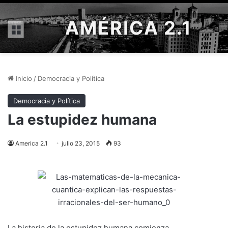
AMÉRICA 2.1
Menú
Inicio
/
Democracia y Política
Democracia y Política
La estupidez humana
America 2.1
julio 23, 2015
93
La historia de la estupidez humana comienza