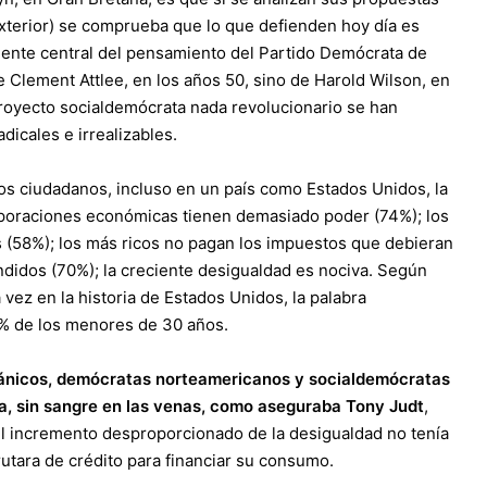
exterior) se comprueba que lo que defienden hoy día es
riente central del pensamiento del Partido Demócrata de
e Clement Attlee, en los años 50, sino de Harold Wilson, en
royecto socialdemócrata nada revolucionario se han
icales e irrealizables.
los ciudadanos, incluso en un país como Estados Unidos, la
orporaciones económicas tienen demasiado poder (74%); los
(58%); los más ricos no pagan los impuestos que debieran
ndidos (70%); la creciente desigualdad es nociva. Según
vez en la historia de Estados Unidos, la palabra
49% de los menores de 30 años.
ritánicos, demócratas norteamericanos y socialdemócratas
a, sin sangre en las venas, como aseguraba Tony Judt
,
el incremento desproporcionado de la desigualdad no tenía
utara de crédito para financiar su consumo.