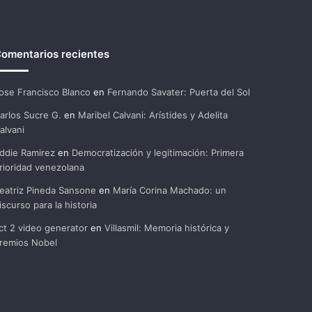
omentarios recientes
ose Francisco Blanco
en
Fernando Savater: Puerta del Sol
arlos Sucre G.
en
Maribel Calvani: Arístides y Adelita
alvani
ddie Ramirez
en
Democratización y legitimación: Primera
rioridad venezolana
eatriz Pineda Sansone
en
María Corina Machado: un
iscurso para la historia
ct 2 video generator
en
Villasmil: Memoria histórica y
remios Nobel