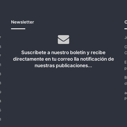
Newsletter
C
J
7
C
8
Suscríbete a nuestro boletín y recibe
C
7
directamente en tu correo lla notificación de
E
nuestras publicaciones...
1
p
8
B
8
d
9
a
P
4
5
8