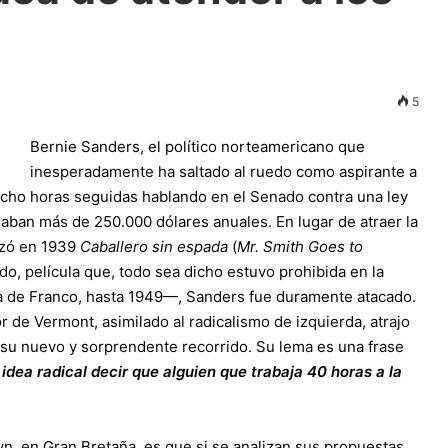
5
Bernie Sanders, el político norteamericano que
inesperadamente ha saltado al ruedo como aspirante a
cho horas seguidas hablando en el Senado contra una ley
aban más de 250.000 dólares anuales. En lugar de atraer la
izó en 1939
Caballero sin espada
(
Mr. Smith Goes to
ido, película que, todo sea dicho estuvo prohibida en la
paña de Franco, hasta 1949—, Sanders fue duramente atacado.
de Vermont, asimilado al radicalismo de izquierda, atrajo
 su nuevo y sorprendente recorrido. Su lema es una frase
 idea radical decir que alguien que trabaja 40 horas a la
n, en Gran Bretaña, es que si se analizan sus propuestas