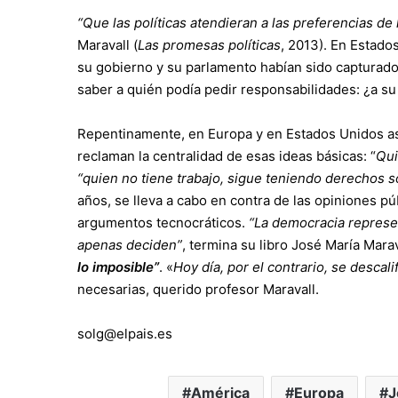
“Que las políticas atendieran a las preferencias de
Maravall (
Las promesas políticas
, 2013). En Estado
su gobierno y su parlamento habían sido capturado
saber a quién podía pedir responsabilidades: ¿a s
Repentinamente, en Europa y en Estados Unidos a
reclaman la centralidad de esas ideas básicas: “
Qui
“quien no tiene trabajo, sigue teniendo derechos s
años, se lleva a cabo en contra de las opiniones pú
argumentos tecnocráticos.
“La democracia represe
apenas deciden”
, termina su libro José María Mar
lo imposible”
. «
Hoy día, por el contrario, se descal
necesarias, querido profesor Maravall.
solg@elpais.es
América
Europa
J