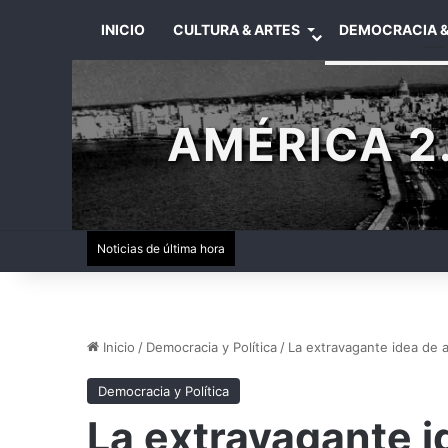
INICIO
CULTURA & ARTES
DEMOCRACIA &
AMÉRICA 2.
Noticias de última hora
Inicio
/
Democracia y Política
/
La extravagante idea de 
Democracia y Política
La extravagante i