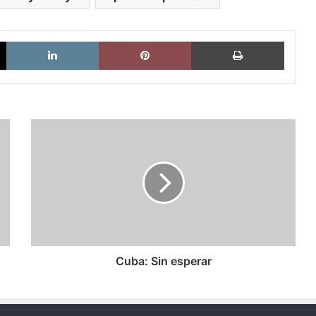
X
LinkedIn
Pinterest
Imprimi
Cuba:
Sin
esperar
Cuba: Sin esperar