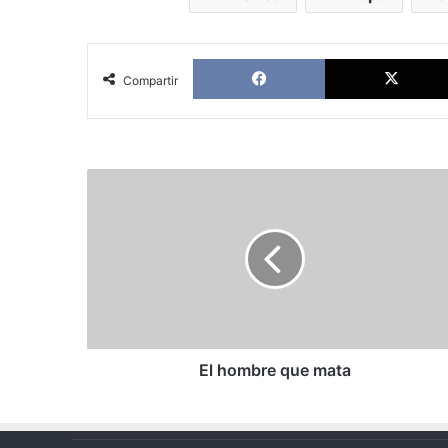
Facebook
Compartir
El
hombre
que
mata
El hombre que mata