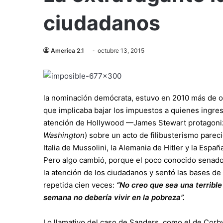
ciudadanos
America 2.1
octubre 13, 2015
la nominación demócrata, estuvo en 2010 más de o
que implicaba bajar los impuestos a quienes ingres
atención de Hollywood —James Stewart protagon
Washington
) sobre un acto de filibusterismo parec
Italia de Mussolini, la Alemania de Hitler y la Es
Pero algo cambió, porque el poco conocido senador 
la atención de los ciudadanos y sentó las bases de
repetida cien veces:
“No creo que sea una terrible
semana no debería vivir en la pobreza”.
Lo llamativo del caso de Sanders, como el de Corby