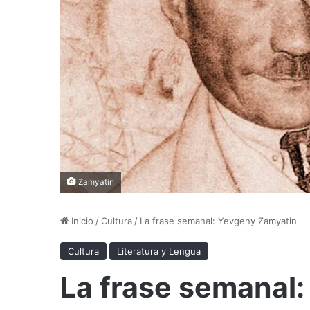
Zamyatin
Inicio
/
Cultura
/
La frase semanal: Yevgeny Zamyatin
Cultura
Literatura y Lengua
La frase semanal