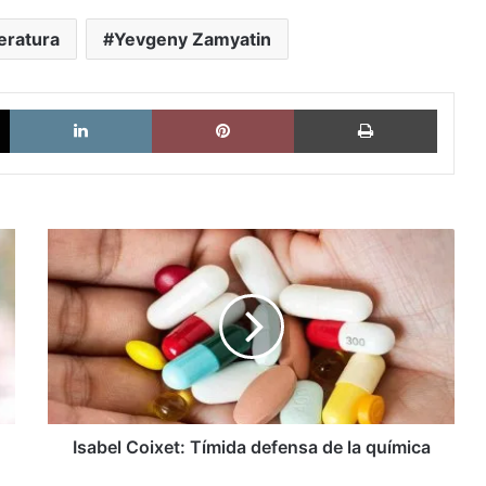
teratura
Yevgeny Zamyatin
X
LinkedIn
Pinterest
Imprimi
Isabel
Coixet:
Tímida
defensa
de
la
química
Isabel Coixet: Tímida defensa de la química