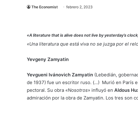
The Economist
febrero 2, 2023
«A literature that is alive does not live by yesterday’s clo
«Una literatura que está viva no se juzga por el rel
Yevgeny Zamyatin
Yevgueni Ivánovich Zamyatin
(Lebedián, gobernac
de 1937) fue un escritor ruso. (…) Murió en París 
pectoral. Su obra
«Nosotros
» influyó en
Aldous Hux
admiración por la obra de Zamyatin. Los tres son c