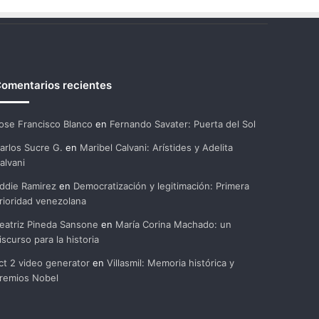
omentarios recientes
ose Francisco Blanco
en
Fernando Savater: Puerta del Sol
arlos Sucre G.
en
Maribel Calvani: Arístides y Adelita
alvani
ddie Ramirez
en
Democratización y legitimación: Primera
rioridad venezolana
eatriz Pineda Sansone
en
María Corina Machado: un
iscurso para la historia
ct 2 video generator
en
Villasmil: Memoria histórica y
remios Nobel