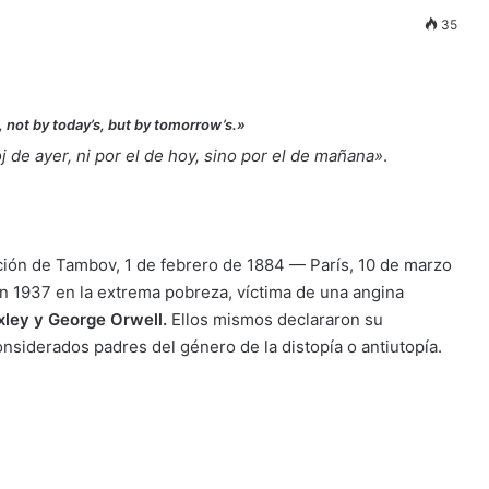
35
ck, not by today’s, but by tomorrow’s.»
oj de ayer, ni por el de hoy, sino por el de mañana»
.
ión de Tambov, 1 de febrero de 1884 — París, 10 de marzo
en 1937 en la extrema pobreza, víctima de una angina
ley y George Orwell.
Ellos mismos declararon su
onsiderados padres del género de la distopía o antiutopía.