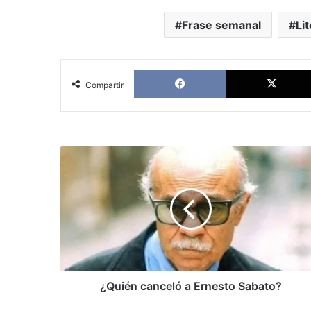
Frase semanal
Li
Facebook
Compartir
¿Quién
canceló
a
Ernesto
Sabato?
¿Quién canceló a Ernesto Sabato?