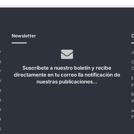
Newsletter
C
J
7
C
8
Suscríbete a nuestro boletín y recibe
C
7
directamente en tu correo lla notificación de
E
nuestras publicaciones...
1
p
8
B
8
d
9
a
P
4
5