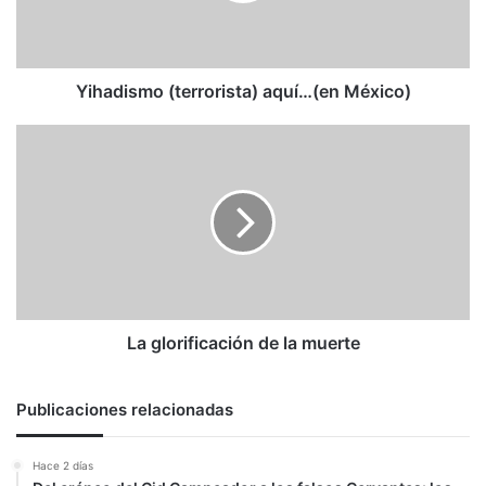
Yihadismo (terrorista) aquí…(en México)
La
glorificación
de
la
muerte
La glorificación de la muerte
Publicaciones relacionadas
Hace 2 días