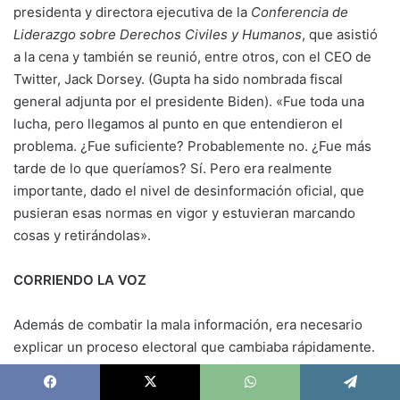
presidenta y directora ejecutiva de la
Conferencia de
Liderazgo sobre Derechos Civiles y Humanos
, que asistió
a la cena y también se reunió, entre otros, con el CEO de
Twitter, Jack Dorsey. (Gupta ha sido nombrada fiscal
general adjunta por el presidente Biden). «Fue toda una
lucha, pero llegamos al punto en que entendieron el
problema. ¿Fue suficiente? Probablemente no. ¿Fue más
tarde de lo que queríamos? Sí. Pero era realmente
importante, dado el nivel de desinformación oficial, que
pusieran esas normas en vigor y estuvieran marcando
cosas y retirándolas».
CORRIENDO LA VOZ
Además de combatir la mala información, era necesario
explicar un proceso electoral que cambiaba rápidamente.
Era crucial que los votantes entendieran que, a pesar de lo
que decía Trump, los votos por correo no eran
Facebook
X
WhatsApp
Telegram