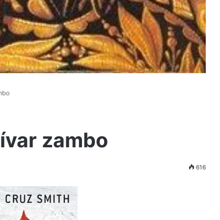
ambo
lívar zambo
616