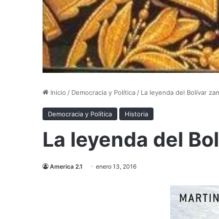
Inicio
/
Democracia y Política
/
La leyenda del Bolívar z
Democracia y Política
Historia
La leyenda del Bo
America 2.1
enero 13, 2016