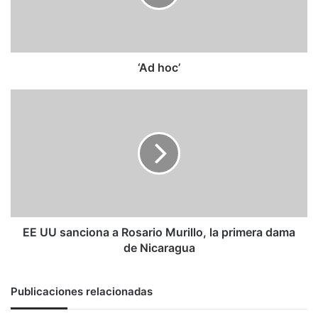
‘Ad hoc’
EE
UU
sanciona
a
Rosario
Murillo,
la
primera
dama
de
EE UU sanciona a Rosario Murillo, la primera dama
Nicaragua
de Nicaragua
Publicaciones relacionadas