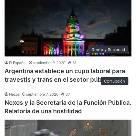
Gente y Sociedad
El Español
septiembre 9, 2020
61
Argentina establece un cupo laboral para
travestis y trans en el sector público
Corrupción
Nexos
septiembre 7, 2020
37
Nexos y la Secretaría de la Función Pública.
Relatoría de una hostilidad