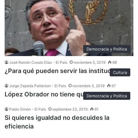
Democracia y Política
José Ramón Cossío Díaz - El País
noviembre 5, 2019
68
¿Para qué pueden servir las instituciones?
Cultura
Jorge Zepeda Patterson - El País
noviembre 3, 2019
67
López Obrador no tiene quien le escriba
Democracia y Política
Pablo Simón - El País
septiembre 23, 2019
61
Si quieres igualdad no descuides la
eficiencia