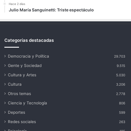
Hace 2 días
Julio María Sanguinetti: Triste espectáculo
Categorías destacadas
Democracia y Política
29.703
Gente y Sociedad
9.515
Cultura y Artes
5.030
Cultura
3.206
Otros temas
2.778
Ciencia y Tecnología
806
Deportes
599
Redes sociales
263
Psicología