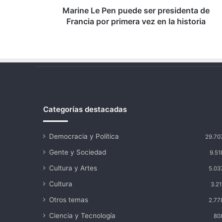
primera
Marine Le Pen puede ser presidenta de
vez
Francia por primera vez en la historia
en
la
historia
Categorías destacadas
Democracia y Política
29.70
Gente y Sociedad
9.51
Cultura y Artes
5.03
Cultura
3.21
Otros temas
2.77
Ciencia y Tecnología
80