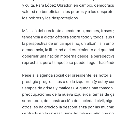
y culta. Para López Obrador, en cambio, democraci
valor si no benefician a los pobres y a los desprote
los pobres y los desprotegidos.
Más allá del creciente anecdotario, memes, frases 
tendencia a dictar cátedra sobre todo y todos, su
la perspectiva de un campesino, un albañil sin emp
democracia, la libertad o el crecimiento del que h
gobernar una nación moderna desde la perspectiva 
reprochan, pero tampoco se puede seguir haciéndo
Pese a la agenda social del presidente, es notoria 
prestigio progresistas o de la izquierda (y estoy 
tiempos de grises y matices). Algunos han tomado 
preocupaciones de la nueva izquierda: temas de gén
sobre todo, de construcción de sociedad civil, alg
otros les ha crecido la desconfianza por las much
centrado en la propia figura del tabasqueño con po