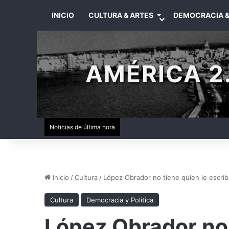
INICIO
CULTURA & ARTES
DEMOCRACIA &
AMÉRICA 2.
Noticias de última hora
Inicio
/
Cultura
/
López Obrador no tiene quien le escrib
Cultura
Democracia y Política
López Obrador no 