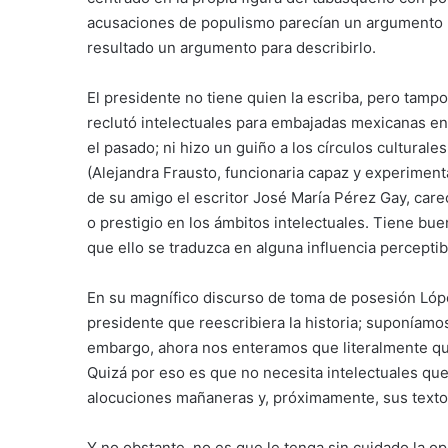
acusaciones de populismo parecían un argumento p
resultado un argumento para describirlo.
El presidente no tiene quien la escriba, pero tam
reclutó intelectuales para embajadas mexicanas en 
el pasado; ni hizo un guiño a los círculos culturale
(Alejandra Frausto, funcionaria capaz y experiment
de su amigo el escritor José María Pérez Gay, care
o prestigio en los ámbitos intelectuales. Tiene bu
que ello se traduzca en alguna influencia perceptib
En su magnífico discurso de toma de posesión Lóp
presidente que reescribiera la historia; suponíamos
embargo, ahora nos enteramos que literalmente quie
Quizá por eso es que no necesita intelectuales que 
alocuciones mañaneras y, próximamente, sus texto
Y no obstante, no es que le tenga sin cuidado la o