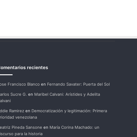
omentarios recientes
ose Francisco Blanco
en
Fernando Savater: Puerta del Sol
arlos Sucre G.
en
Maribel Calvani: Arístides y Adelita
alvani
ddie Ramirez
en
Democratización y legitimación: Primera
rioridad venezolana
eatriz Pineda Sansone
en
María Corina Machado: un
iscurso para la historia