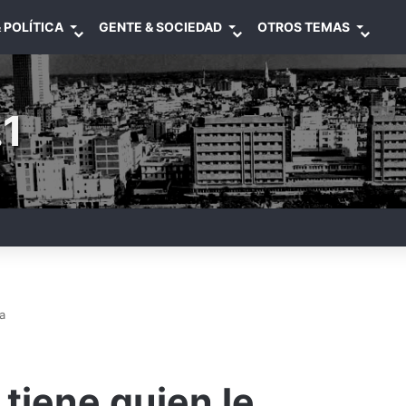
 POLÍTICA
GENTE & SOCIEDAD
OTROS TEMAS
1
a
tiene quien le