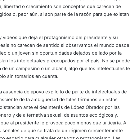
a, libertad o crecimiento son conceptos que carecen de
gidos o, peor aún, si son parte de la razón para que existan
y videos que deja el protagonismo del presidente y su
s tesis no carecen de sentido si observamos el mundo desde
leo o un joven sin oportunidades dejados de lado por la
ablan los intelectuales preocupados por el país. No se puede
de un campesino o un albañil, algo que los intelectuales le
lo sin tomarlos en cuenta.
la ausencia de apoyo explícito de parte de intelectuales de
consciente de la ambigüedad de tales términos en estos
distancian ante el desinterés de López Obrador por las
ero y de alternativa sexual, de asuntos ecológicos y,
o que al presidente le provoca poco menos que urticaria. A
as señales de que se trata de un régimen crecientemente
co espacio para cualquier otra voz o protagonismo. Las