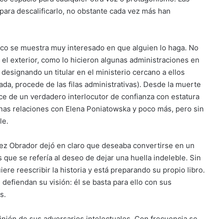
ara descalificarlo, no obstante cada vez más han
poco se muestra muy interesado en que alguien lo haga. No
el exterior, como lo hicieron algunas administraciones en
s designando un titular en el ministerio cercano a ellos
ada, procede de las filas administrativas). Desde la muerte
ce de un verdadero interlocutor de confianza con estatura
enas relaciones con Elena Poniatowska y poco más, pero sin
le.
ez Obrador dejó en claro que deseaba convertirse en un
 que se refería al deseo de dejar una huella indeleble. Sin
re reescribir la historia y está preparando su propio libro.
defiendan su visión: él se basta para ello con sus
s.
pinión de sus adversarios intelectuales. Con frecuencia se