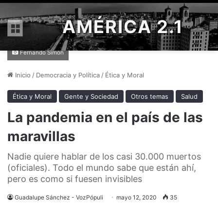
AMÉRICA 2.1
Menú
Fernando Simón
Inicio
/
Democracia y Política
/
Ética y Moral
Ética y Moral
Gente y Sociedad
Otros temas
Salud
La pandemia en el país de las
maravillas
Nadie quiere hablar de los casi 30.000 muertos
(oficiales). Todo el mundo sabe que están ahí,
pero es como si fuesen invisibles
Guadalupe Sánchez - VozPópuli
mayo 12, 2020
35