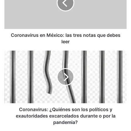
tres
notas
que
debes
leer
Coronavirus en México: las tres notas que debes
leer
Coronavirus:
¿Quiénes
son
los
políticos
y
exautoridades
excarcelados
durante
o
Coronavirus: ¿Quiénes son los políticos y
por
exautoridades excarcelados durante o por la
la
pandemia?
pandemia?