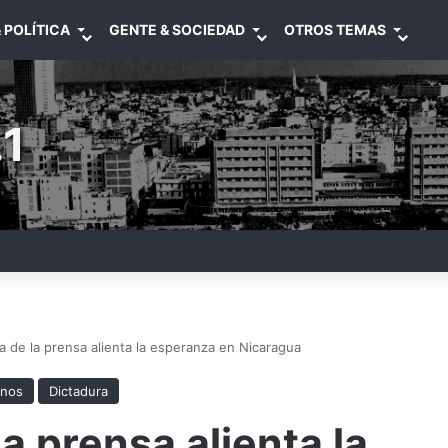
 POLÍTICA
GENTE & SOCIEDAD
OTROS TEMAS
1
ia de la prensa alienta la esperanza en Nicaragua
anos
Dictadura
la prensa alienta la