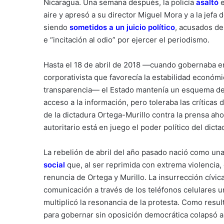
Nicaragua. Una semana después, la policía
asaltó
e
aire y apresó a su director Miguel Mora y a la jefa
siendo
sometidos a un juicio político
, acusados de
e “incitación al odio” por ejercer el periodismo.
Hasta el 18 de abril de 2018 —cuando gobernaba e
corporativista que favorecía la estabilidad económi
transparencia— el Estado mantenía un esquema de i
acceso a la información, pero toleraba las críticas
de la dictadura Ortega-Murillo contra la prensa a
autoritario está en juego el poder político del dicta
La rebelión de abril del año pasado nació como u
social
que, al ser reprimida con extrema violencia,
renuncia de Ortega y Murillo. La insurrección cívic
comunicación a través de los teléfonos celulares
multiplicó la resonancia de la protesta. Como resul
para gobernar sin oposición democrática colapsó a