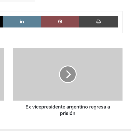
X
LinkedIn
Pinterest
Imprimi
Ex
vicepresidente
argentino
regresa
a
prisión
Ex vicepresidente argentino regresa a
prisión