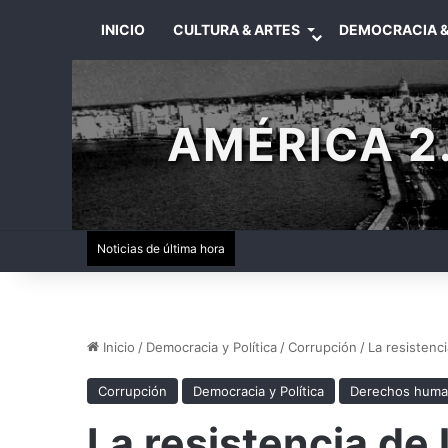
INICIO
CULTURA & ARTES
DEMOCRACIA &
AMÉRICA 2.
Noticias de última hora
Inicio
/
Democracia y Política
/
Corrupción
/
La resistenc
Corrupción
Democracia y Política
Derechos hum
La resistencia de 