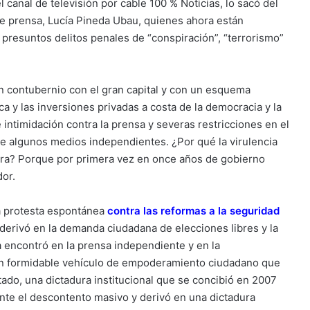
l canal de televisión por cable 100 % Noticias, lo sacó del
 de prensa, Lucía Pineda Ubau, quienes ahora están
 presuntos delitos penales de “conspiración”, “terrorismo”
n contubernio con el gran capital y con un esquema
ca y las inversiones privadas a costa de la democracia y la
ntimidación contra la prensa y severas restricciones en el
 de algunos medios independientes. ¿Por qué la virulencia
hora? Porque por primera vez en once años de gobierno
dor.
na protesta espontánea
contra las reformas a la seguridad
 derivó en la demanda ciudadana de elecciones libres y la
a encontró en la prensa independiente y en la
 un formidable vehículo de empoderamiento ciudadano que
tado, una dictadura institucional que se concibió en 2007
nte el descontento masivo y derivó en una dictadura