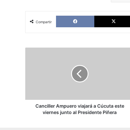
Facebook
Compartir
Canciller
Ampuero
viajará
a
Cúcuta
este
viernes
junto
al
Presidente
Canciller Ampuero viajará a Cúcuta este
Piñera
viernes junto al Presidente Piñera