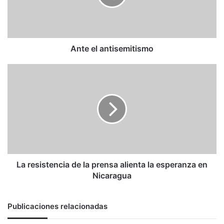
Ante el antisemitismo
La
resistencia
de
la
prensa
alienta
la
esperanza
en
Nicaragua
La resistencia de la prensa alienta la esperanza en
Nicaragua
Publicaciones relacionadas