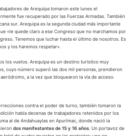
abajadores de Arequipa tomaron este lunes el
rmente fue recuperado por las Fuerzas Armadas. También
ricana sur. Arequipa es la segunda ciudad más importante
 que «le quede claro a ese Congreso que no marchamos por
ngreso. Tenemos que luchar hasta el último de nosotros. Es
hos y los haremos respetar».
s los vuelos. Arequipa es un destino turístico muy
es, cuyo número superó las dos mil personas, prendieron
 aeródromo, a la vez que bloquearon la vía de acceso.
rrecciones contra el poder de turno, también tomaron la
 edición había decenas de trabajadores retenidos por los
suma al de Andahuaylas en Apurímac, donde nació la
cieron
dos manifestantes de 15 y 16 años
. Un portavoz de
 total de cuatro muertos en las protestas: uno en