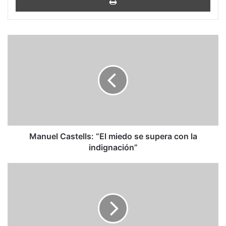
Manuel
Castells:
“El
miedo
se
supera
con
la
indignación”
Manuel Castells: “El miedo se supera con la
indignación”
Venezuela:
El
gobierno
no
se
va