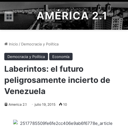
AMÉRICA 2.1
Menú
Inicio
/
Democracia y Política
Democracia y Política
Economía
Laberintos: el futuro
peligrosamente incierto de
Venezuela
America 2.1
julio 19, 2015
10