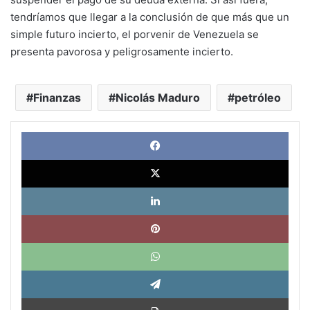
tendríamos que llegar a la conclusión de que más que un
simple futuro incierto, el porvenir de Venezuela se
presenta pavorosa y peligrosamente incierto.
Finanzas
Nicolás Maduro
petróleo
Face
X
Link
Pinte
What
Tele
Impri