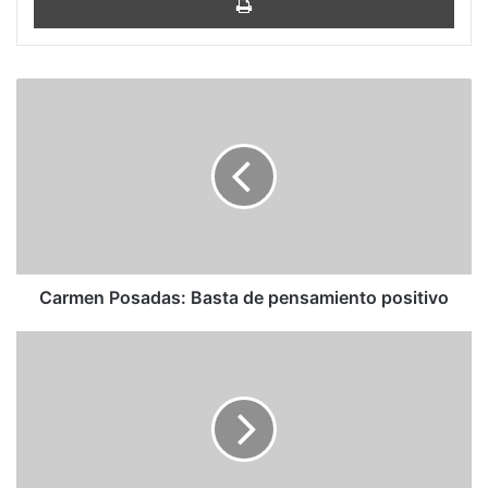
Carmen
Posadas:
Basta
de
pensamiento
positivo
Carmen Posadas: Basta de pensamiento positivo
Solano:
Emilia
Pardo
Bazán
-
La
condesa