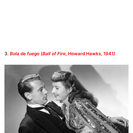
3.
Bola de fuego
(
Ball of Fire
, Howard Hawks, 1941)