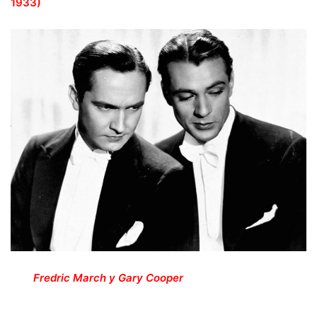
1933)
Fredric March y Gary Cooper