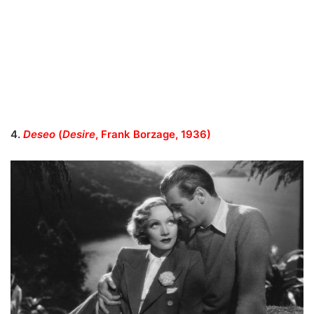
4.
Deseo
(
Desire
, Frank Borzage, 1936
)