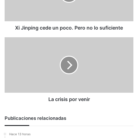
Pero
no
lo
suficiente
Xi Jinping cede un poco. Pero no lo suficiente
La
crisis
por
venir
La crisis por venir
Publicaciones relacionadas
Hace 13 horas