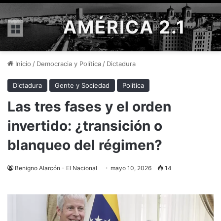
AMÉRICA 2.1
Menú
Inicio
/
Democracia y Política
/
Dictadura
Dictadura
Gente y Sociedad
Política
Las tres fases y el orden
invertido: ¿transición o
blanqueo del régimen?
Benigno Alarcón - El Nacional
mayo 10, 2026
14