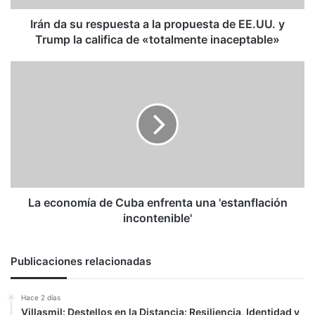
EE.UU.
y
Irán da su respuesta a la propuesta de EE.UU. y
Trump
Trump la califica de «totalmente inaceptable»
la
califica
La
de
economía
«totalmente
de
inaceptable»
Cuba
enfrenta
una
'estanflación
incontenible'
La economía de Cuba enfrenta una 'estanflación
incontenible'
Publicaciones relacionadas
Hace 2 días
Villasmil: Destellos en la Distancia: Resiliencia, Identidad y