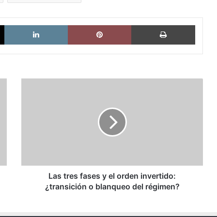
X
LinkedIn
Pinterest
Imprimi
Las
tres
fases
y
el
orden
invertido:
¿transición
o
blanqueo
Las tres fases y el orden invertido:
del
¿transición o blanqueo del régimen?
régimen?