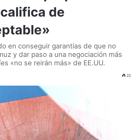
califica de
eptable»
do en conseguir garantías de que no
muz y dar paso a una negociación más
íes «no se reirán más» de EE.UU.
22