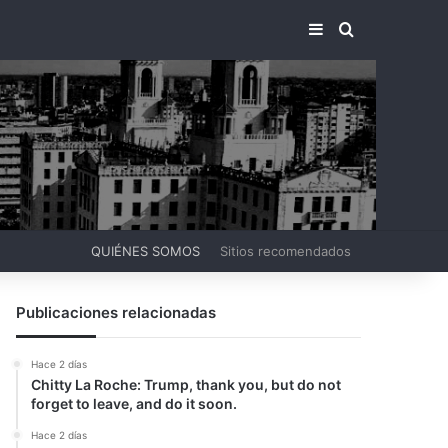
BARRA LATERA
BUSCAR PO
QUIÉNES SOMOS
Sitios recomendados
Publicaciones relacionadas
Hace 2 días
Chitty La Roche: Trump, thank you, but do not
forget to leave, and do it soon.
Hace 2 días