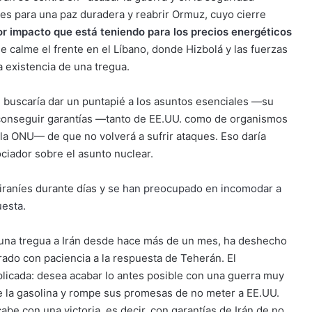
dades para una paz duradera y reabrir Ormuz, cuyo cierre
r impacto que está teniendo para los precios energéticos
e calme el frente en el Líbano, donde Hizbolá y las fuerzas
a existencia de una tregua.
n buscaría dar un puntapié a los asuntos esenciales —su
 conseguir garantías —tanto de EE.UU. como de organismos
la ONU— de que no volverá a sufrir ataques. Eso daría
ciador sobre el asunto nuclear.
raníes durante días y
se han preocupado en incomodar a
uesta.
una tregua a Irán desde hace más de un mes, ha deshecho
ado con paciencia a la respuesta de Teherán. El
licada: desea acabar lo antes posible con una guerra muy
de la gasolina y rompe sus promesas de no meter a EE.UU.
abe con una victoria, es decir, con garantías de Irán de no