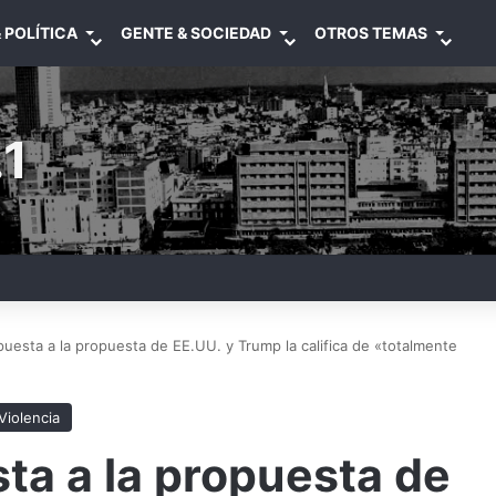
 POLÍTICA
GENTE & SOCIEDAD
OTROS TEMAS
1
puesta a la propuesta de EE.UU. y Trump la califica de «totalmente
Violencia
sta a la propuesta de