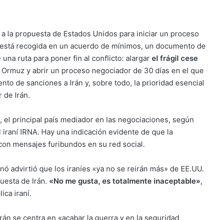
a a la propuesta de Estados Unidos para iniciar un proceso
a está recogida en un acuerdo de mínimos, un documento de
 una ruta para poner fin al conflicto: alargar
el frágil cese
e Ormuz y abrir un proceso negociador de 30 días en el que
nto de sanciones a Irán y, sobre todo, la prioridad esencial
 de Irán.
, el principal país mediador en las negociaciones, según
 iraní IRNA. Hay una indicación evidente de que la
con mensajes furibundos en su red social.
nó advirtió que los iraníes «ya no se reirán más» de EE.UU.
uesta de Irán.
«No me gusta, es totalmente inaceptable»
,
ica iraní.
án se centra en «acabar la guerra y en la seguridad