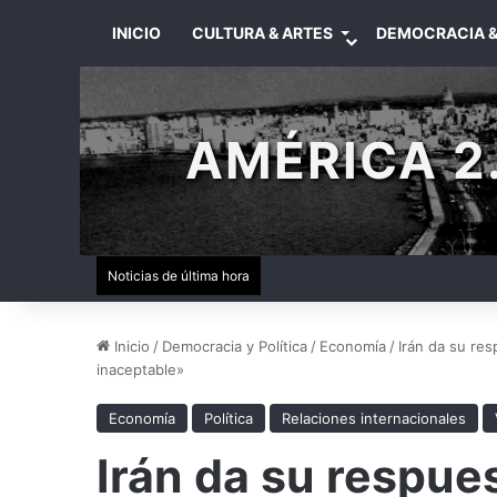
INICIO
CULTURA & ARTES
DEMOCRACIA &
AMÉRICA 2.
Noticias de última hora
Inicio
/
Democracia y Política
/
Economía
/
Irán da su res
inaceptable»
Economía
Política
Relaciones internacionales
Irán da su respue