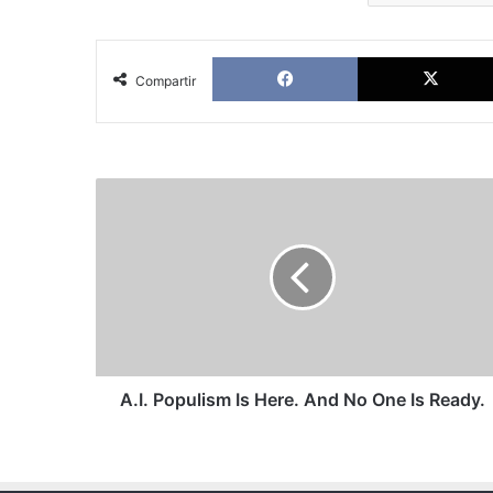
Facebook
Compartir
A.I.
Populism
Is
Here.
And
No
One
Is
Ready.
A.I. Populism Is Here. And No One Is Ready.