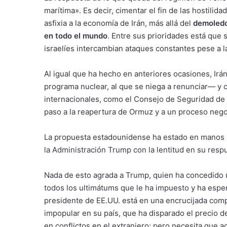
marítima». Es decir, cimentar el fin de las hostili
asfixia a la economía de Irán, más allá del
demoledo
en todo el mundo
.
Entre sus prioridades está que s
israelíes intercambian ataques constantes pese a l
Al igual que ha hecho en anteriores ocasiones, Irá
programa nuclear, al que se niega a renunciar— y
internacionales, como el Consejo de Seguridad de 
paso a la reapertura de Ormuz y a un proceso nego
La propuesta estadounidense ha estado en manos i
la Administración Trump con la lentitud en su resp
Nada de esto agrada a Trump, quien ha concedido 
todos los ultimátums que le ha impuesto y ha esper
presidente de EE.UU. está en una encrucijada comp
impopular en su país, que ha disparado el precio 
en conflictos en el extranjero; pero necesita que ac