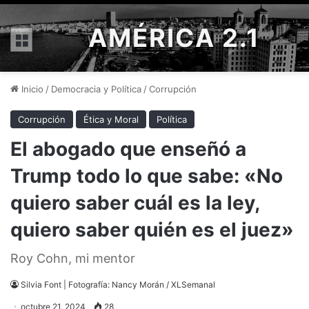
AMÉRICA 2.1
Menú
Inicio
/
Democracia y Política
/
Corrupción
Corrupción
Ética y Moral
Política
El abogado que enseñó a
Trump todo lo que sabe: «No
quiero saber cuál es la ley,
quiero saber quién es el juez»
Roy Cohn, mi mentor
Silvia Font | Fotografía: Nancy Morán / XLSemanal
octubre 21, 2024
28