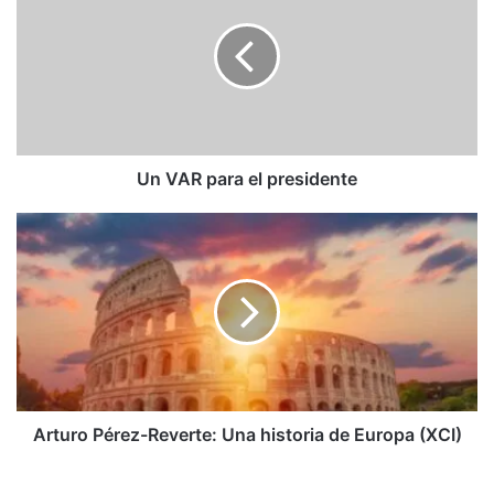
para
el
presidente
Un VAR para el presidente
Arturo
Pérez-
Reverte:
Una
historia
de
Europa
(XCI)
Arturo Pérez-Reverte: Una historia de Europa (XCI)