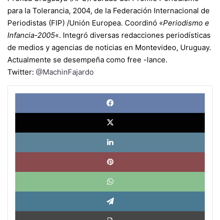
para la Tolerancia, 2004, de la Federación Internacional de
Periodistas (FIP) /Unión Europea. Coordinó «
Periodismo e
Infancia-2005
«. Integró diversas redacciones periodísticas
de medios y agencias de noticias en Montevideo, Uruguay.
Actualmente se desempeña como free -lance.
Twitter:
@MachinFajardo
Face
X
Link
Pinte
What
Tele
Impri