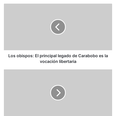
Los
obispos:
El
principal
legado
de
Carabobo
es
la
vocación
Los obispos: El principal legado de Carabobo es la
libertaria
vocación libertaria
99
personas
están
desaparecidas
tras
derrumbe
de
edificio
en