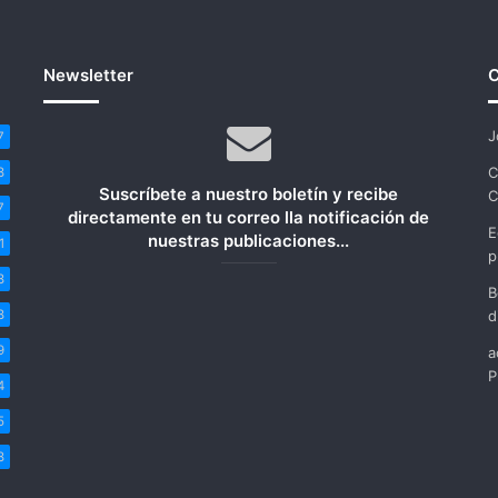
EE.
UU.
Newsletter
C
J
7
C
8
Suscríbete a nuestro boletín y recibe
C
7
directamente en tu correo lla notificación de
E
nuestras publicaciones...
1
p
8
B
8
d
9
a
P
4
5
8