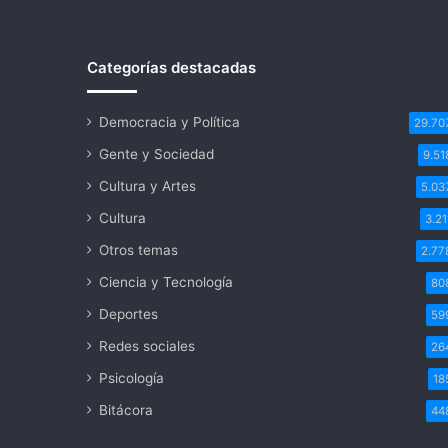
Categorías destacadas
Democracia y Política
29.70
Gente y Sociedad
9.51
Cultura y Artes
5.03
Cultura
3.21
Otros temas
2.77
Ciencia y Tecnología
80
Deportes
59
Redes sociales
26
Psicología
18
Bitácora
44