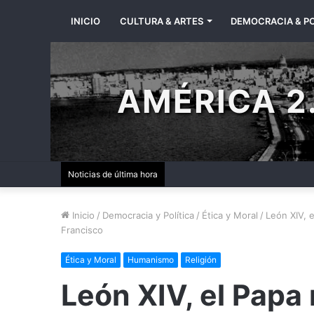
INICIO
CULTURA & ARTES
DEMOCRACIA & PO
AMÉRICA 2.
Noticias de última hora
Inicio
/
Democracia y Política
/
Ética y Moral
/
León XIV, 
Francisco
Ética y Moral
Humanismo
Religión
León XIV, el Papa