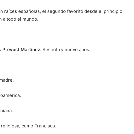
con raíces españolas, el segundo favorito desde el principio.
en a todo el mundo.
s Prevost Martínez
. Sesenta y nueve años.
 madre.
noamérica.
iniana.
religiosa, como Francisco.