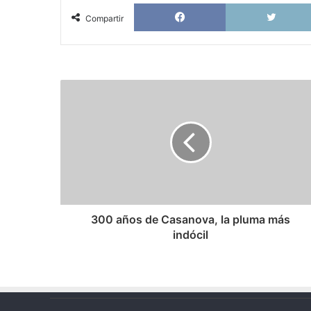
Facebook
Compartir
300
años
de
Casanova,
la
pluma
más
indócil
300 años de Casanova, la pluma más
indócil