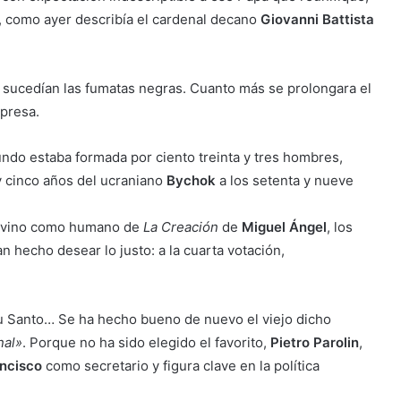
s, como ayer describía el cardenal decano
Giovanni Battista
 sucedían las fumatas negras. Cuanto más se prolongara el
presa.
do estaba formada por ciento treinta y tres hombres,
y cinco años del ucraniano
Bychok
a los setenta y nueve
n divino como humano de
La Creación
de
Miguel Ángel
, los
 hecho desear lo justo: a la cuarta votación,
itu Santo… Se ha hecho bueno de nuevo el viejo dicho
nal»
. Porque no ha sido elegido el favorito,
Pietro Parolin
,
ncisco
como secretario y figura clave en la política