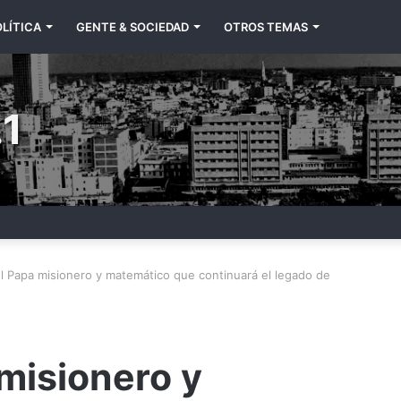
LÍTICA
GENTE & SOCIEDAD
OTROS TEMAS
1
el Papa misionero y matemático que continuará el legado de
 misionero y