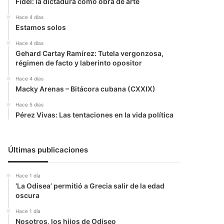
Fidel: la dictadura como obra de arte
Hace 4 días
Estamos solos
Hace 4 días
Gehard Cartay Ramírez: Tutela vergonzosa,
régimen de facto y laberinto opositor
Hace 4 días
Macky Arenas – Bitácora cubana (CXXIX)
Hace 5 días
Pérez Vivas: Las tentaciones en la vida política
Últimas publicaciones
Hace 1 día
‘La Odisea’ permitió a Grecia salir de la edad
oscura
Hace 1 día
Nosotros, los hijos de Odiseo