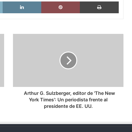
X
LinkedIn
Pinterest
Imprimi
Arthur
G.
Sulzberger,
editor
de
'The
New
York
Times':
Arthur G. Sulzberger, editor de 'The New
Un
York Times': Un periodista frente al
periodista
presidente de EE. UU.
frente
al
presidente
de