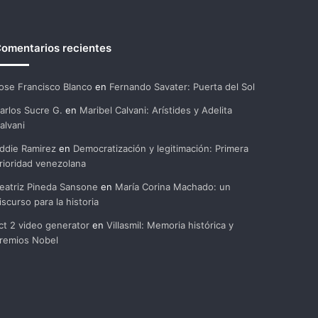
omentarios recientes
ose Francisco Blanco
en
Fernando Savater: Puerta del Sol
arlos Sucre G.
en
Maribel Calvani: Arístides y Adelita
alvani
ddie Ramirez
en
Democratización y legitimación: Primera
rioridad venezolana
eatriz Pineda Sansone
en
María Corina Machado: un
iscurso para la historia
ct 2 video generator
en
Villasmil: Memoria histórica y
remios Nobel