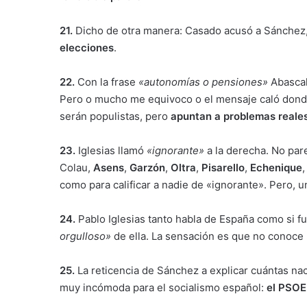
21.
Dicho de otra manera: Casado acusó a Sánchez
elecciones
.
22.
Con la frase
«autonomías o pensiones»
Abascal
Pero o mucho me equivoco o el mensaje caló donde 
serán populistas, pero
apuntan a problemas reale
23.
Iglesias llamó
«ignorante»
a la derecha. No par
Colau,
Asens
,
Garzón
,
Oltra
,
Pisarello
,
Echenique
como para calificar a nadie de «ignorante». Pero, 
24.
Pablo Iglesias tanto habla de España como si f
orgulloso»
de ella. La sensación es que no conoce
25.
La reticencia de Sánchez a explicar cuántas na
muy incómoda para el socialismo español:
el PSOE