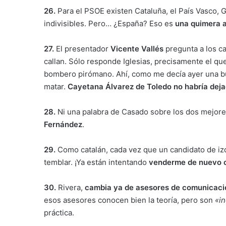
26.
Para el PSOE existen Cataluña, el País Vasco, G
indivisibles. Pero… ¿España? Eso es
una quimera a
27.
El presentador
Vicente Vallés
pregunta a los c
callan. Sólo responde Iglesias, precisamente el q
bombero pirómano. Ahí, como me decía ayer una bu
matar.
Cayetana Álvarez de Toledo no habría deja
28.
Ni una palabra de Casado sobre los dos mejores
Fernández
.
29.
Como catalán, cada vez que un candidato de iz
temblar. ¡Ya están intentando
venderme de nuevo c
30.
Rivera,
cambia ya de asesores de comunicaci
esos asesores conocen bien la teoría, pero son
«in
práctica.