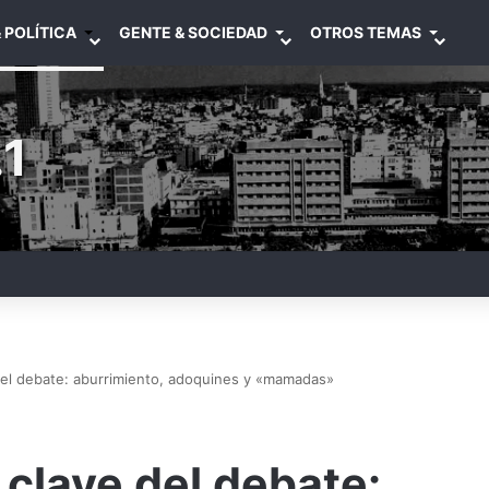
 POLÍTICA
GENTE & SOCIEDAD
OTROS TEMAS
1
el debate: aburrimiento, adoquines y «mamadas»
clave del debate: