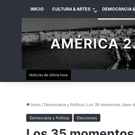
INICIO
CULTURA & ARTES
DEMOCRACIA &
AMÉRICA 2.
Noticias de última hora
Inicio
/
Democracia y Política
/
Los 35 momentos clave d
Democracia y Política
Elecciones
Los 35 momentos 