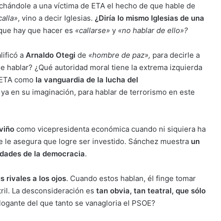
chándole a una víctima de ETA el hecho de que hable de
calla»
, vino a decir Iglesias.
¿Diría lo mismo Iglesias de una
o que hay que hacer es
«callarse»
y
«no hablar de ello»?
lificó a
Arnaldo Otegi
de
«hombre de paz»,
para decirle a
e hablar? ¿Qué autoridad moral tiene la extrema izquierda
a ETA como
la vanguardia de la lucha del
 ya en su imaginación, para hablar de terrorismo en este
viño
como vicepresidenta económica cuando ni siquiera ha
ie le asegura que logre ser investido. Sánchez muestra
un
lidades de la democracia
.
s rivales a los ojos
. Cuando estos hablan, él finge tomar
atril. La desconsideración es
tan obvia, tan teatral, que sólo
alogante del que tanto se vanagloria el PSOE?