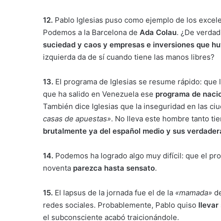
12.
Pablo Iglesias puso como ejemplo de los excele
Podemos a la Barcelona de
Ada Colau
. ¿De verdad
suciedad y caos y empresas e inversiones que hu
izquierda da de sí cuando tiene las manos libres?
13.
El programa de Iglesias se resume rápido: que lo
que ha salido en Venezuela ese
programa de nacio
También dice Iglesias que la inseguridad en las ci
casas de apuestas»
. No lleva este hombre tanto t
brutalmente ya del español medio y sus verdade
14.
Podemos ha logrado algo muy difícil: que el pr
noventa
parezca hasta sensato
.
15.
El lapsus de la jornada fue el de la
«mamada»
de
redes sociales. Probablemente, Pablo quiso
llevar
el subconsciente acabó traicionándole.