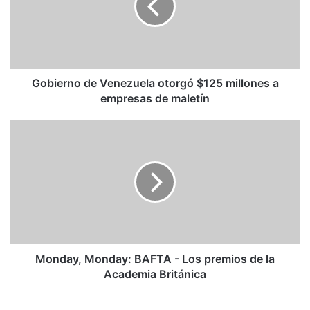
$125
millones
a
empresas
de
maletín
Gobierno de Venezuela otorgó $125 millones a
empresas de maletín
Monday,
Monday:
BAFTA
-
Los
premios
de
la
Academia
Británica
Monday, Monday: BAFTA - Los premios de la
Academia Británica