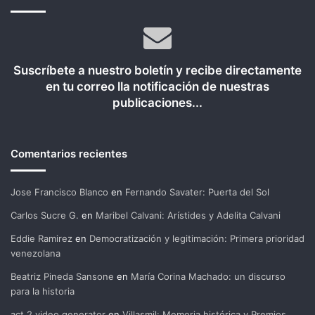
Suscríbete a nuestro boletín y recibe directamente
en tu correo lla notificación de nuestras
publicaciones...
Comentarios recientes
Jose Francisco Blanco
en
Fernando Savater: Puerta del Sol
Carlos Sucre G.
en
Maribel Calvani: Arístides y Adelita Calvani
Eddie Ramirez
en
Democratización y legitimación: Primera prioridad
venezolana
Beatriz Pineda Sansone
en
María Corina Machado: un discurso
para la historia
act 2 video generator
en
Villasmil: Memoria histórica y Premios