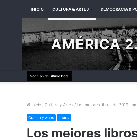
INICIO
CULTURA & ARTES
DEMOCRACIA & PO
AMÉRICA 2.
Noticias de última hora
Inicio
/
Cultura y Artes
/
Los mejores libros de 2019 han
Cultura y Artes
Libros
Los mejores libro