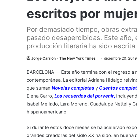
escritos por muje
Por demasiado tiempo, obras extra
pasado desapercibidas. Este año, e
producción literaria ha sido escrita 
Jorge Carrión - The New York Times
diciembre 20, 2019
BARCELONA — Este año termina con el regreso a nue
contemporánea. La editorial Adriana Hidalgo reivin
que suman
Novelas completas
y
Cuentos comple
Elena Garro,
Los recuerdos del porvenir
,
incluyend
Isabel Mellado, Lara Moreno, Guadalupe Nettel y Ca
hispanoamericano.
Si durante estos doce meses se ha acelerado expon
grandes creadoras del siglo XX ha sido, en buena pa