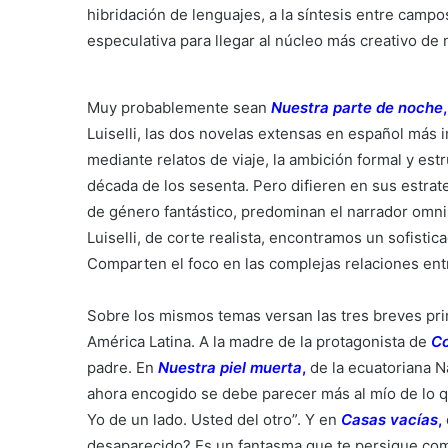
hibridación de lenguajes, a la síntesis entre campos
especulativa para llegar al núcleo más creativo de 
Muy probablemente sean
Nuestra parte de noche
,
Luiselli, las dos novelas extensas en español más 
mediante relatos de viaje, la ambición formal y est
década de los sesenta. Pero difieren en sus estrat
de género fantástico, predominan el narrador omnis
Luiselli, de corte realista, encontramos un sofistic
Comparten el foco en las complejas relaciones entr
Sobre los mismos temas versan las tres breves pr
América Latina. A la madre de la protagonista de
Co
padre. En
Nuestra piel muerta
,
de la ecuatoriana Na
ahora encogido se debe parecer más al mío de lo q
Yo de un lado. Usted del otro”. Y en
Casas vacías
,
desaparecido? Es un fantasma que te persigue como