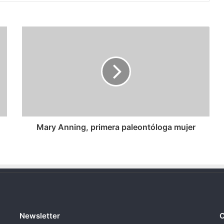
Mary
Anning,
primera
paleontóloga
mujer
Mary Anning, primera paleontóloga mujer
Newsletter
C