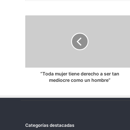
“Toda
mujer
tiene
derecho
a
ser
tan
mediocre
como
un
“Toda mujer tiene derecho a ser tan
hombre”
mediocre como un hombre”
Categorías destacadas