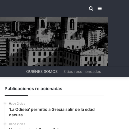
BUSCAR
BARRA
POR
LATERAL
QUIÉNES SOMOS
Sitios recomendados
Publicaciones relacionadas
Hace 2 días
‘La Odisea’ permitió a Grecia salir de la edad
oscura
Hace 2 días