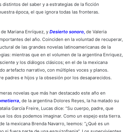
 distintos del saber y a estrategias de la ficción
nuestra época, el que ignora todas las fronteras.
de Mariana Enríquez, y
Desierto sonoro
,
de Valeria
importantes del año. Coinciden en la voluntad de recuperar,
ructural de las grandes novelas latinoamericanas de la
egias: mientras que en el volumen de la argentina Enriquez,
ciente y los diálogos clásicos; en el de la mexicana
ado artefacto narrativo, con múltiples voces y planos.
e padres e hijos y la obsesión por los desaparecidos.
imeras novelas que más han destacado este año en
metierra
,
de la argentina Dolores Reyes, la ha matado su
talia García Freire, Lucas dice: “Su cuerpo, padre, que
ue los dos podemos imaginar. Como un espejo esta tierra.
de la mexicana Brenda Navarro, leemos: “¿Qué es un
 si fuera parte de una esquizofrenia”. Los supervivientes