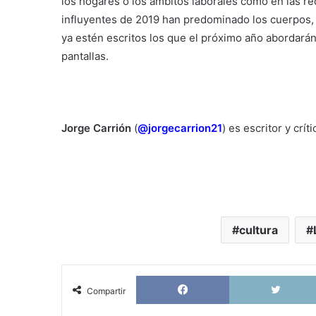
los hogares o los ámbitos laborales como en las red
influyentes de 2019 han predominado los cuerpos, la
ya estén escritos los que el próximo año abordarán t
pantallas.
Jorge Carrión
(
@jorgecarrion21
) es escritor y crí
cultura
Facebook
Compartir