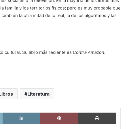
es sociales o la televisión. En la mayoría de los libros más
 familia y los territorios físicos; pero es muy probable que
ambién la otra mitad de lo real, la de los algoritmos y las
tico cultural. Su libro más reciente es
Contra Amazon
.
Libros
Literatura
X
LinkedIn
Pinterest
Imprimi