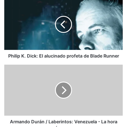
Philip
K.
Dick:
El
alucinado
profeta
de
Blade
Runner
Philip K. Dick: El alucinado profeta de Blade Runner
Armando
Durán
/
Laberintos:
Venezuela
-
La
hora
más
oscura
Armando Durán / Laberintos: Venezuela - La hora