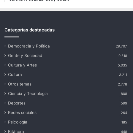
Categorías destacadas
Democracia y Política
29.707
Gente y Sociedad
9.518
Cultura y Artes
5.035
Cultura
3.211
Otros temas
2.778
Ciencia y Tecnología
808
Deportes
599
Redes sociales
264
Psicología
185
Bitácora
448