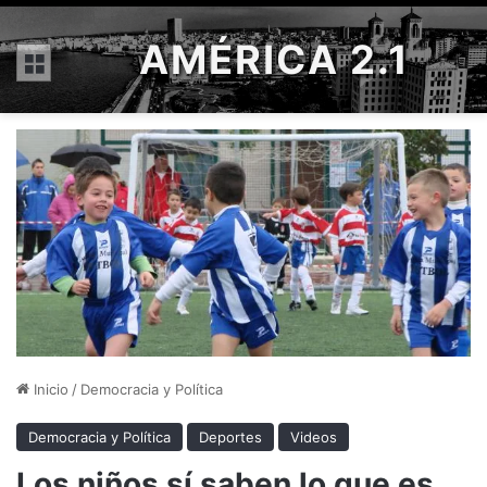
AMÉRICA 2.1
Menú
Inicio
/
Democracia y Política
Democracia y Política
Deportes
Videos
Los niños sí saben lo que es