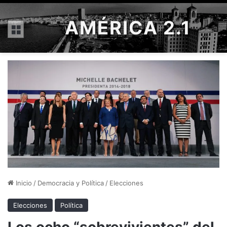
AMÉRICA 2.1
Menú
Inicio
/
Democracia y Política
/
Elecciones
Elecciones
Política
Los ocho “sobrevivientes” del