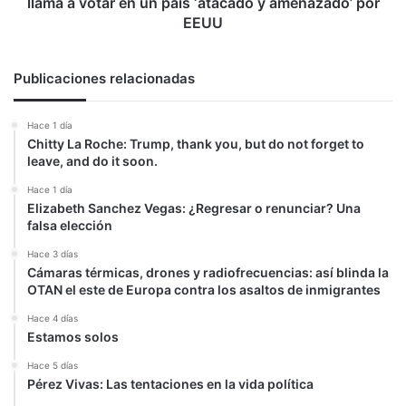
llama a votar en un país ‘atacado y amenazado’ por
en
EEUU
un
país
‘atacado
Publicaciones relacionadas
y
amenazado’
Hace 1 día
por
Chitty La Roche: Trump, thank you, but do not forget to
EEUU
leave, and do it soon.
Hace 1 día
Elizabeth Sanchez Vegas: ¿Regresar o renunciar? Una
falsa elección
Hace 3 días
Cámaras térmicas, drones y radiofrecuencias: así blinda la
OTAN el este de Europa contra los asaltos de inmigrantes
Hace 4 días
Estamos solos
Hace 5 días
Pérez Vivas: Las tentaciones en la vida política