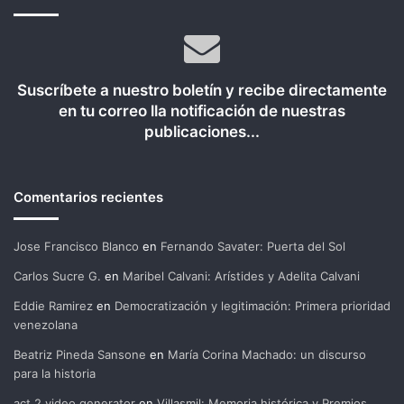
Suscríbete a nuestro boletín y recibe directamente
en tu correo lla notificación de nuestras
publicaciones...
Comentarios recientes
Jose Francisco Blanco
en
Fernando Savater: Puerta del Sol
Carlos Sucre G.
en
Maribel Calvani: Arístides y Adelita Calvani
Eddie Ramirez
en
Democratización y legitimación: Primera prioridad
venezolana
Beatriz Pineda Sansone
en
María Corina Machado: un discurso
para la historia
act 2 video generator
en
Villasmil: Memoria histórica y Premios