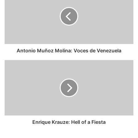
Molina:
Voces
de
Venezuela
Antonio Muñoz Molina: Voces de Venezuela
Enrique
Krauze:
Hell
of
a
Fiesta
Enrique Krauze: Hell of a Fiesta