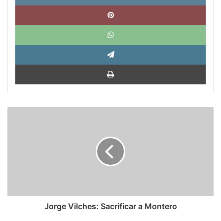
Pinte
What
Tele
Impri
Jorge
Vilches:
Sacrificar
a
Montero
Jorge Vilches: Sacrificar a Montero