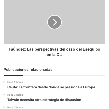
Faúndez:
Las
perspectivas
del
caso
del
Esequibo
en
la
CIJ
Faúndez: Las perspectivas del caso del Esequibo
en la CIJ
Publicaciones relacionadas
Hace 2 horas
Ceuta: La frontera desde donde se presiona a Europa
Hace 3 horas
Taiwán necesita otra estrategia de disuasión
Hace 3 horas