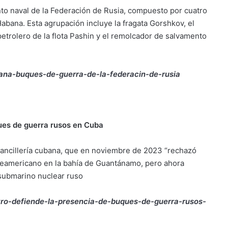
nto naval de la Federación de Rusia, compuesto por cuatro
 Habana. Esta agrupación incluye la fragata Gorshkov, el
etrolero de la flota Pashin y el remolcador de salvamento
abana-buques-de-guerra-de-la-federacin-de-rusia
ques de guerra rusos en Cuba
a cancillería cubana, que en noviembre de 2023 “rechazó
teamericano en la bahía de Guantánamo, pero ahora
 submarino nuclear ruso
stro-defiende-la-presencia-de-buques-de-guerra-rusos-