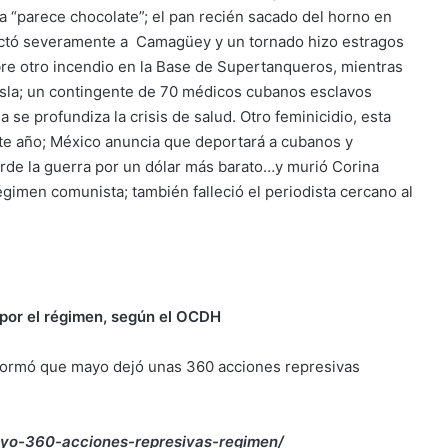
a “parece chocolate”; el pan recién sacado del horno en
ectó severamente a Camagüey y un tornado hizo estragos
e otro incendio en la Base de Supertanqueros, mientras
isla; un contingente de 70 médicos cubanos esclavos
la se profundiza la crisis de salud. Otro feminicidio, esta
te año; México anuncia que deportará a cubanos y
de la guerra por un dólar más barato…y murió Corina
égimen comunista; también falleció el periodista cercano al
por el régimen, según el OCDH
ormó que mayo dejó unas 360 acciones represivas
yo-360-acciones-represivas-regimen/