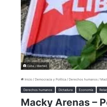
Cuba - libertad
Inicio
/
Democracia y Política
/
Derechos humanos
/
Mack
Derechos humanos
Dictadura
Economía
Relac
Macky Arenas – Pe