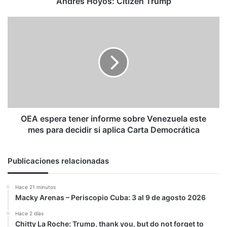
Andrés Hoyos: Citizen Trump
OEA
espera
tener
informe
sobre
Venezuela
este
mes
para
decidir
OEA espera tener informe sobre Venezuela este
si
mes para decidir si aplica Carta Democrática
aplica
Carta
Democrática
Publicaciones relacionadas
Hace 21 minutos
Macky Arenas – Periscopio Cuba: 3 al 9 de agosto 2026
Hace 2 días
Chitty La Roche: Trump, thank you, but do not forget to