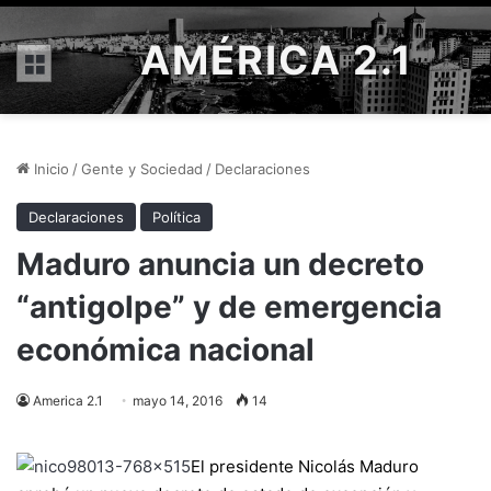
AMÉRICA 2.1
Menú
Inicio
/
Gente y Sociedad
/
Declaraciones
Declaraciones
Política
Maduro anuncia un decreto
“antigolpe” y de emergencia
económica nacional
America 2.1
mayo 14, 2016
14
El presidente Nicolás Maduro