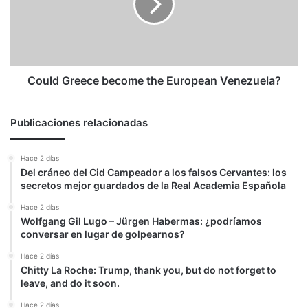
European
Venezuela?
Could Greece become the European Venezuela?
Publicaciones relacionadas
Hace 2 días
Del cráneo del Cid Campeador a los falsos Cervantes: los
secretos mejor guardados de la Real Academia Española
Hace 2 días
Wolfgang Gil Lugo – Jürgen Habermas: ¿podríamos
conversar en lugar de golpearnos?
Hace 2 días
Chitty La Roche: Trump, thank you, but do not forget to
leave, and do it soon.
Hace 2 días