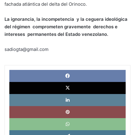
fachada atlántica del delta del Orinoco.
La ignorancia, la incompetencia y la ceguera ideológica
del régimen comprometen gravemente derechos e
intereses permanentes del Estado venezolano.
sadiogta@gmail.com
Face
X
Link
Pinte
What
Tele