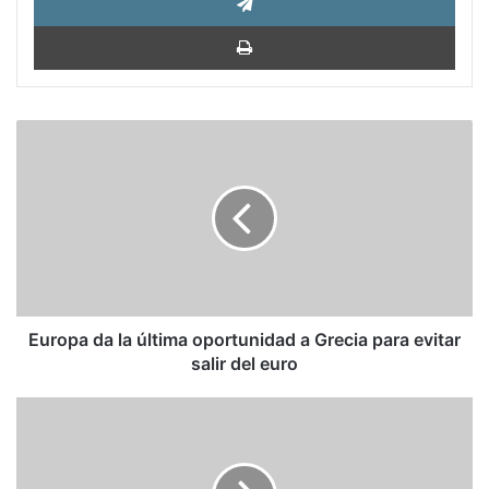
Impri
Europa
da
la
última
oportunidad
a
Grecia
para
evitar
salir
Europa da la última oportunidad a Grecia para evitar
del
salir del euro
euro
Could
Greece
become
the