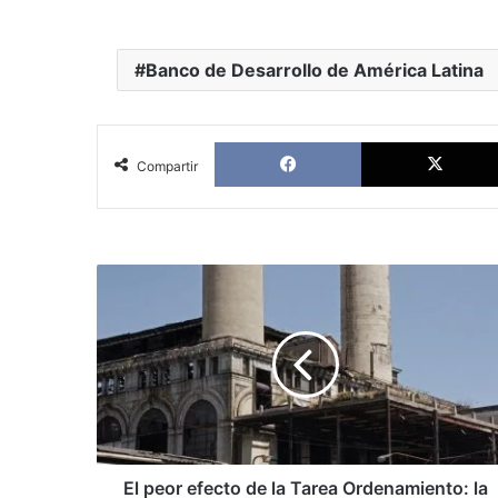
Banco de Desarrollo de América Latina
Facebook
Compartir
El
peor
efecto
de
la
Tarea
Ordenamiento:
la
protesta
ciudadana
El peor efecto de la Tarea Ordenamiento: la