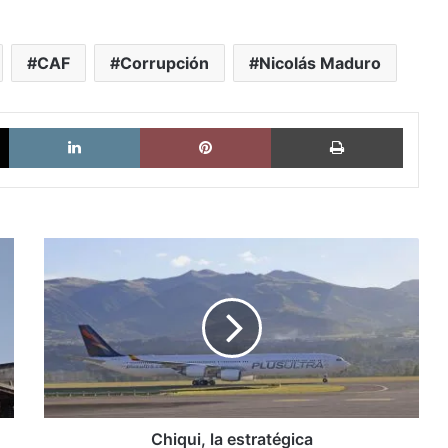
CAF
Corrupción
Nicolás Maduro
X
LinkedIn
Pinterest
Imprimi
Chiqui,
la
estratégica
Chiqui, la estratégica