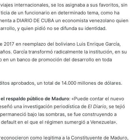
iajes internacionales, se los asignaba a sus favoritos, sin
erticia de un funcionario en determinado tema, como ha
comenta a DIARIO DE CUBA un economista venezolano quien
ollo, y quien pidió no se difunda su identidad.
de 2017 en reemplazo del boliviano Luis Enrique García,
años. García transformó radicalmente la institución, en su
lo en un banco de promoción del desarrollo en toda
itos aprobados, un total de 14.000 millones de dólares.
 el respaldo público de Maduro
: «Puede contar el nuevo
eseñó una investigación periodística de
El Diario
, se tejió
«permaneció bajo las sombras, se fue construyendo a
l default en el que el régimen sumergió a Venezuela».
 reconocieron como legitima a la Constituyente de Maduro,