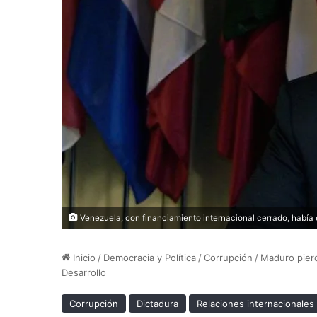
Venezuela, con financiamiento internacional cerrado, había 
Inicio
/
Democracia y Política
/
Corrupción
/
Maduro pierd
Desarrollo
Corrupción
Dictadura
Relaciones internacionales